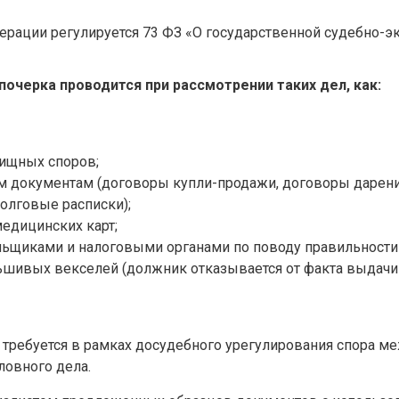
ерации регулируется 73 ФЗ «О государственной судебно-эк
очерка проводится при рассмотрении таких дел, как:
лищных споров;
 документам (договоры купли-продажи, договоры дарения 
олговые расписки);
едицинских карт;
льщиками и налоговыми органами по поводу правильности
ьшивых векселей (должник отказывается от факта выдачи
ребуется в рамках досудебного урегулирования спора ме
ловного дела.