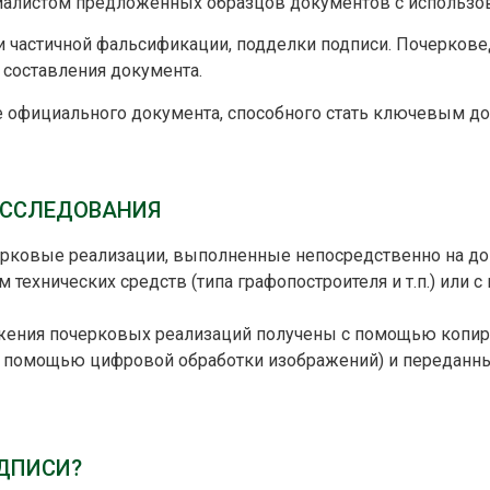
иалистом предложенных образцов документов с использо
и частичной фальсификации, подделки подписи. Почеркове
 составления документа.
 официального документа, способного стать ключевым до
ИССЛЕДОВАНИЯ
ерковые реализации, выполненные непосредственно на до
 технических средств (типа графопостроителя и т.п.) или
ажения почерковых реализаций получены с помощью копи
с помощью цифровой обработки изображений) и переданн
ОДПИСИ?